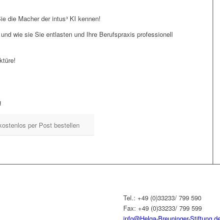
Sie die Macher der intus³ KI kennen!
 und wie sie Sie entlasten und Ihre Berufspraxis professionell
ktüre!
g
kostenlos per Post bestellen
Tel.: +49 (0)33233/ 799 590
Fax: +49 (0)33233/ 799 599
info@Helga-Breuninger-Stiftung.d