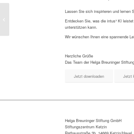
Do. 12.06.2025
Lassen Sie sich inspirieren und lernen 
Vertiefungsworkshop „Lernfreude
Entdecken Sie, was die intus³ KI leistet
unterstützen kann.
Wir wünschen Ihnen eine spannende Le
stärken“
Herzliche Grüße
Das Team der Helga Breuninger Stiftun
Jetzt downloaden
Jetzt 
Helga Breuninger Stiftung GmbH
Stiftungszentrum Ketzin
Rathausstraße 3b, 14669 Ketzin/Havel