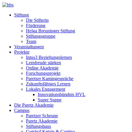
Stiftung
Die Stifterin
Förderung
Helga Breuninger Stiftung
Stiftungsgruppe
Team
Veranstaltungen
Projekte
Intus3 Beziehungslernen
Lernfreude stärken
Online Akademie
Forschungsprojekt
Paretzer Kamingespräche
Zukunftsfähiges Lernen
Lokales Engagement
Innovationsbündnis HVL
Super Suppe
Die Paretz Akademie
Campus
Paretzer Scheune
Paretz Akademie
Stiftungshaus
Gutshof Ketzin & Cantina