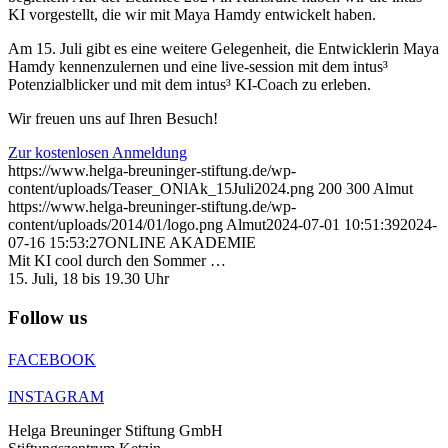
KI vorgestellt, die wir mit Maya Hamdy entwickelt haben.
Am 15. Juli gibt es eine weitere Gelegenheit, die Entwicklerin Maya
Hamdy kennenzulernen und eine live-session mit dem intus³
Potenzialblicker und mit dem intus³ KI-Coach zu erleben.
Wir freuen uns auf Ihren Besuch!
Zur kostenlosen Anmeldung
https://www.helga-breuninger-stiftung.de/wp-
content/uploads/Teaser_ONlAk_15Juli2024.png
200
300
Almut
https://www.helga-breuninger-stiftung.de/wp-
content/uploads/2014/01/logo.png
Almut
2024-07-01 10:51:39
2024-
07-16 15:53:27
ONLINE AKADEMIE
Mit KI cool durch den Sommer …
15. Juli, 18 bis 19.30 Uhr
Follow us
FACEBOOK
INSTAGRAM
Helga Breuninger Stiftung GmbH