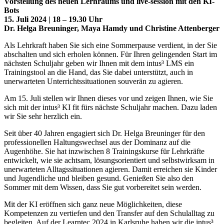
Vorstellung des neuen Lernraums und live-session mit den KI-
Bots
15. Juli 2024 | 18 – 19.30 Uhr
Dr. Helga Breuninger, Maya Hamdy und Christine Attenberger
Als Lehrkraft haben Sie sich eine Sommerpause verdient, in der Sie
abschalten und sich erholen können. Für Ihren gelingenden Start im
nächsten Schuljahr geben wir Ihnen mit dem intus³ LMS ein
Trainingstool an die Hand, das Sie dabei unterstützt, auch in
unerwarteten Unterrichtssituationen souverän zu agieren.
Am 15. Juli stellen wir Ihnen dieses vor und zeigen Ihnen, wie Sie
sich mit der intus³ KI fit fürs nächste Schuljahr machen. Dazu laden
wir Sie sehr herzlich ein.
Seit über 40 Jahren engagiert sich Dr. Helga Breuninger für den
professionellen Haltungswechsel aus der Dominanz auf die
Augenhöhe. Sie hat inzwischen 8 Trainingskurse für Lehrkräfte
entwickelt, wie sie achtsam, lösungsorientiert und selbstwirksam in
unerwarteten Alltagssituationen agieren. Damit erreichen sie Kinder
und Jugendliche und bleiben gesund. Genießen Sie also den
Sommer mit dem Wissen, dass Sie gut vorbereitet sein werden.
Mit der KI eröffnen sich ganz neue Möglichkeiten, diese
Kompetenzen zu vertiefen und den Transfer auf den Schulalltag zu
begleiten. Auf der Learntec 2024 in Karlsruhe haben wir die intus³