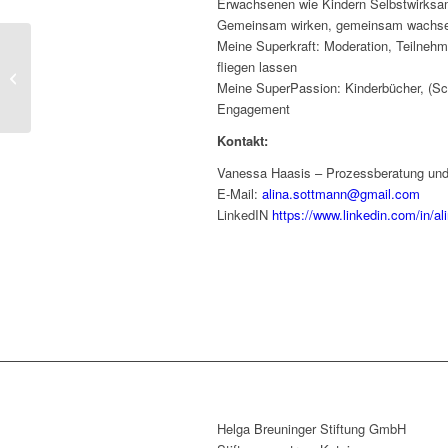
Erwachsenen wie Kindern Selbstwirksam
Gemeinsam wirken, gemeinsam wachs
Meine Superkraft: Moderation, Teilnehm
Dietrich Bauke
fliegen lassen
Bretzfeld (BaWü)
Meine SuperPassion: Kinderbücher, (Sch
Trainer...
Engagement
Kontakt:
Vanessa Haasis – Prozessberatung und
E-Mail:
alina.sottmann@gmail.com
LinkedIN
https://www.linkedin.com/in/a
Helga Breuninger Stiftung GmbH