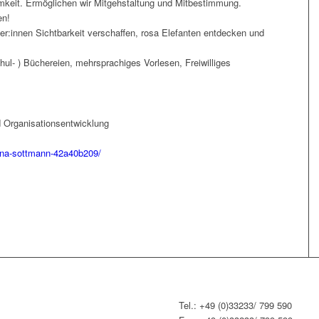
keit. Ermöglichen wir Mitgehstaltung und Mitbestimmung.
en!
er:innen Sichtbarkeit verschaffen, rosa Elefanten entdecken und
ul- ) Büchereien, mehrsprachiges Vorlesen, Freiwilliges
 Organisationsentwicklung
lina-sottmann-42a40b209/
Tel.: +49 (0)33233/ 799 590