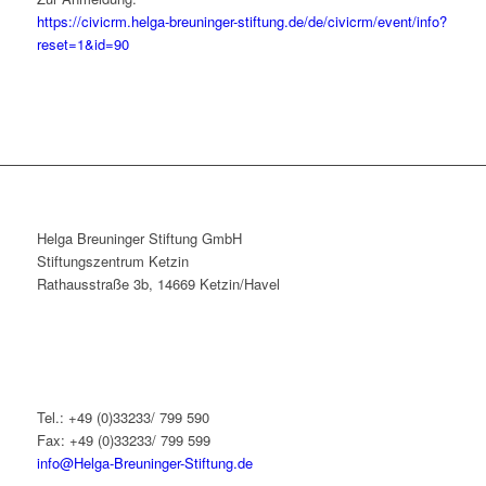
https://civicrm.helga-breuninger-stiftung.de/de/civicrm/event/info?
reset=1&id=90
Helga Breuninger Stiftung GmbH
Stiftungszentrum Ketzin
Rathausstraße 3b, 14669 Ketzin/Havel
Tel.: +49 (0)33233/ 799 590
Fax: +49 (0)33233/ 799 599
info@Helga-Breuninger-Stiftung.de