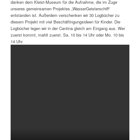
danken dem Kleist-Museum für die Aufnahme, die im Zuge
unseres gemeinsamen Projektes „WasserGeisterschiff“
entstanden ist. Außerdem verschenken wir 30 Logbücher zu
diesem Projekt mit viel Beschäftingungsideen für Kinder. Die
Logbücher legen wir in der Cantina gleich am Eingang aus. Wer
zuerst kommt, mahlt zuerst. Sa. 10 bis 14 Uhr oder Mo. 10 bis
14 Uhr.