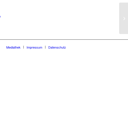
e
27
Mediathek
Impressum
Datenschutz