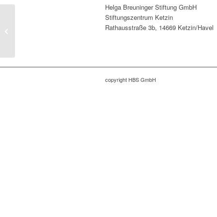
Helga Breuninger Stiftung GmbH
Stiftungszentrum Ketzin
Rathausstraße 3b, 14669 Ketzin/Havel
19.9. – 21.9.2016
copyright HBS GmbH