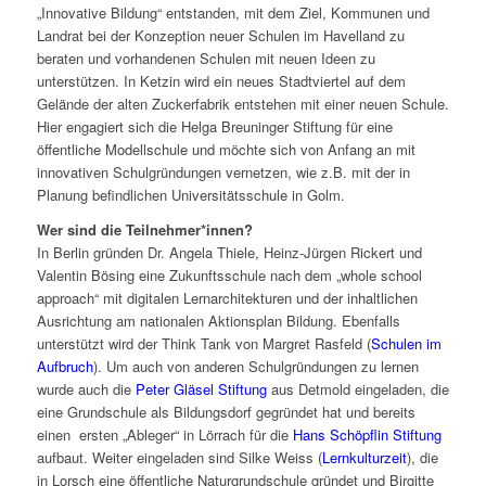
„Innovative Bildung“ entstanden, mit dem Ziel, Kommunen und
Landrat bei der Konzeption neuer Schulen im Havelland zu
beraten und vorhandenen Schulen mit neuen Ideen zu
unterstützen. In Ketzin wird ein neues Stadtviertel auf dem
Gelände der alten Zuckerfabrik entstehen mit einer neuen Schule.
Hier engagiert sich die Helga Breuninger Stiftung für eine
öffentliche Modellschule und möchte sich von Anfang an mit
innovativen Schulgründungen vernetzen, wie z.B. mit der in
Planung befindlichen Universitätsschule in Golm.
Wer sind die Teilnehmer*innen?
In Berlin gründen Dr. Angela Thiele, Heinz-Jürgen Rickert und
Valentin Bösing eine Zukunftsschule nach dem „whole school
approach“ mit digitalen Lernarchitekturen und der inhaltlichen
Ausrichtung am nationalen Aktionsplan Bildung. Ebenfalls
unterstützt wird der Think Tank von Margret Rasfeld (
Schulen im
Aufbruch
). Um auch von anderen Schulgründungen zu lernen
wurde auch die
Peter Gläsel Stiftung
aus Detmold eingeladen, die
eine Grundschule als Bildungsdorf gegründet hat und bereits
einen ersten „Ableger“ in Lörrach für die
Hans Schöpflin Stiftung
aufbaut. Weiter eingeladen sind Silke Weiss (
Lernkulturzeit
), die
in Lorsch eine öffentliche Naturgrundschule gründet und Birgitte